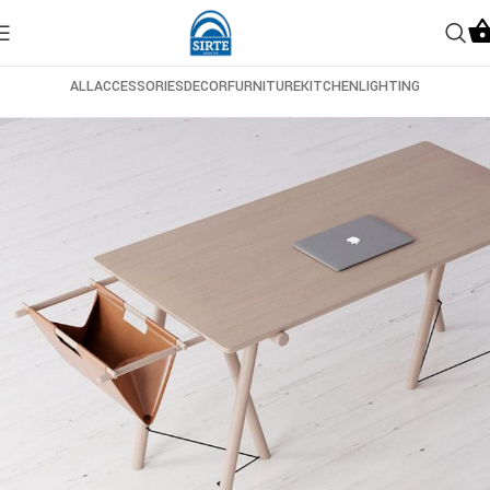
ALL
ACCESSORIES
DECOR
FURNITURE
KITCHEN
LIGHTING