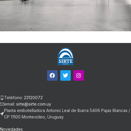
Rhoncus quisque sollicitudin
Decor
Teléfono:
23120072
email:
sirte@sirte.com.uy
Planta embotelladora Antonio Leal de Ibarra 5406 Pajas Blancas /
CP 11100 Montevideo, Uruguay
Novedades