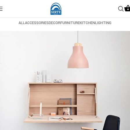
ALL
ACCESSORIES
DECOR
FURNITURE
KITCHEN
LIGHTING