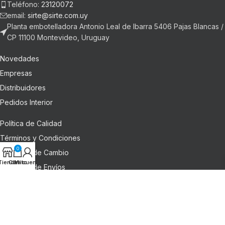
Teléfono:
23120072
email:
sirte@sirte.com.uy
Planta embotelladora Antonio Leal de Ibarra 5406 Pajas Blancas /
CP 11100 Montevideo, Uruguay
Novedades
Empresas
Distribuidores
Pedidos Interior
Política de Calidad
Términos y Condiciones
0
Términos de Cambio
Tienda
Carrito
Mi cuenta
Términos de Envíos
Desarrollado por
Cerezosoftware