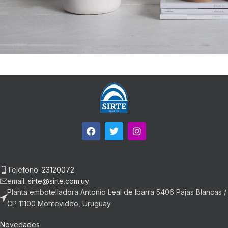
Potenti parturient parturie
Accessories
Teléfono:
23120072
email:
sirte@sirte.com.uy
Planta embotelladora Antonio Leal de Ibarra 5406 Pajas Blancas /
CP 11100 Montevideo, Uruguay
Novedades