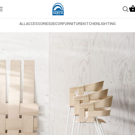
ALL
ACCESSORIES
DECOR
FURNITURE
KITCHEN
LIGHTING