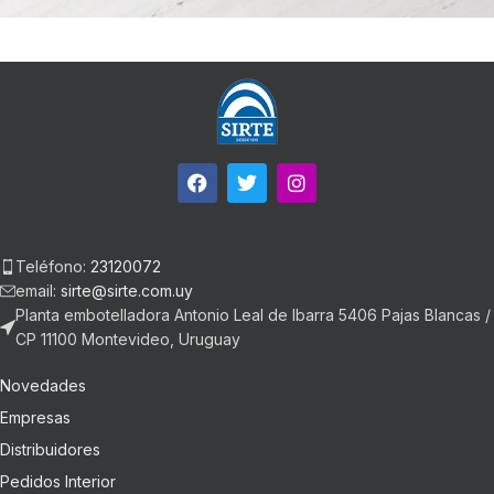
Et vestibulum quis a suspendisse
Decor
Teléfono:
23120072
email:
sirte@sirte.com.uy
Planta embotelladora Antonio Leal de Ibarra 5406 Pajas Blancas /
CP 11100 Montevideo, Uruguay
Novedades
Empresas
Distribuidores
Pedidos Interior