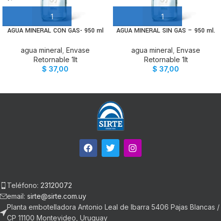
AGUA MINERAL CON GAS- 950 ml
AGUA MINERAL SIN GAS – 950 ml.
agua mineral
,
Envase
agua mineral
,
Envase
Retornable 1lt
Retornable 1lt
$
37,00
$
37,00
Teléfono:
23120072
email:
sirte@sirte.com.uy
Planta embotelladora Antonio Leal de Ibarra 5406 Pajas Blancas /
CP 11100 Montevideo, Uruguay