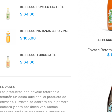
REFRESCO POMELO LIGHT 1L
$
64,00
REFRESCO NARANJA CERO 2.25L
$
105,00
REFRESCO
AÑADIR 
Envase Retorna
$
REFRESCO TORONJA 1L
$
64,00
ENVASES
Los productos con envase retornable
tendrán un costo adicional al producto de
envases. El mismo se cobrará en la primera
compra y será por única vez. Dichos
importes serán reintegrados al cliente en