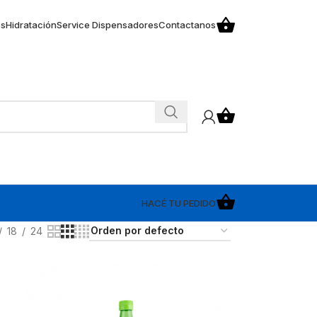
os
Hidratación
Service Dispensadores
Contactanos
HACÉ TU PEDIDO
18
24