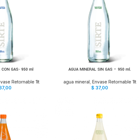
 CON GAS- 950 ml
AGUA MINERAL SIN GAS – 950 ml.
AL CARRITO
AÑADIR AL CARRITO
vase Retornable 1lt
agua mineral
,
Envase Retornable 1lt
37,00
$
37,00