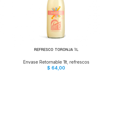
REFRESCO TORONJA 1L
AÑADIR AL CARRITO
Envase Retornable 1lt
,
refrescos
$
64,00