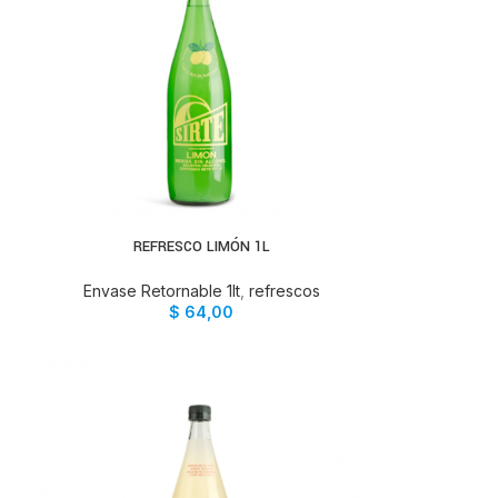
REFRESCO LIMÓN 1L
AÑADIR AL CARRITO
Envase Retornable 1lt
,
refrescos
$
64,00