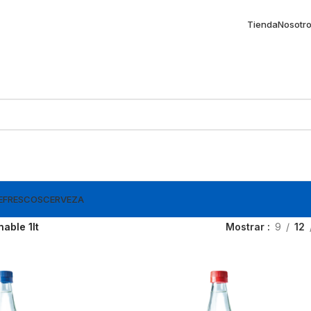
Tienda
Nosotr
EFRESCOS
CERVEZA
able 1lt
Mostrar
9
12