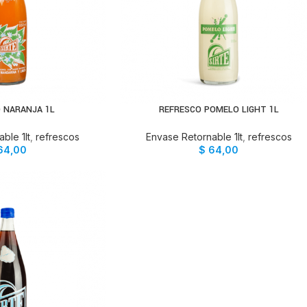
 NARANJA 1L
REFRESCO POMELO LIGHT 1L
AL CARRITO
AÑADIR AL CARRITO
ble 1lt
,
refrescos
Envase Retornable 1lt
,
refrescos
64,00
$
64,00