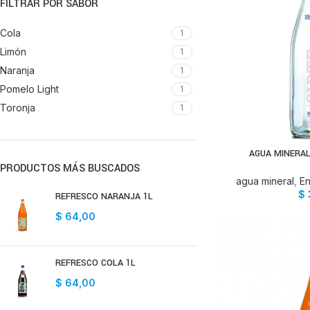
FILTRAR POR SABOR
Cola
1
Limón
1
Naranja
1
Pomelo Light
1
Toronja
1
AGUA MINERAL
AÑADIR 
PRODUCTOS MÁS BUSCADOS
agua mineral
,
En
$
REFRESCO NARANJA 1L
$
64,00
REFRESCO COLA 1L
$
64,00