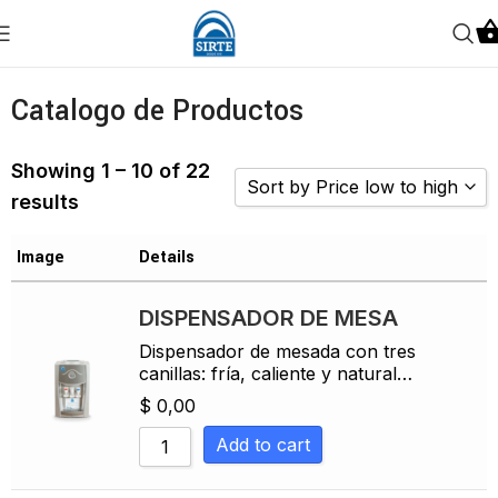
Catalogo de Productos
Showing 1 – 10 of 22
Sort by Price low to high
results
Sort by Popularity
Image
Details
Sort by Rating
Sort by Price low to high
DISPENSADOR DE MESA
Dispensador de mesada con tres
Sort by Price high to low
canillas: fría, caliente y natural…
Sort by Newness
$
0,00
Sort by Name A - Z
Add to cart
Sort by Name Z - A