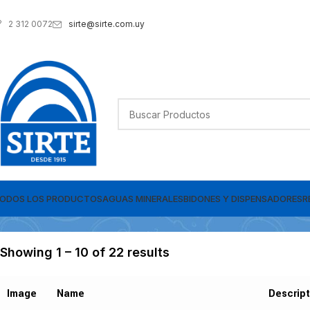
sirte@sirte.com.uy
2 312 0072
ODOS LOS PRODUCTOS
AGUAS MINERALES
BIDONES Y DISPENSADORES
R
Showing 1 – 10 of 22 results
Image
Name
Descript