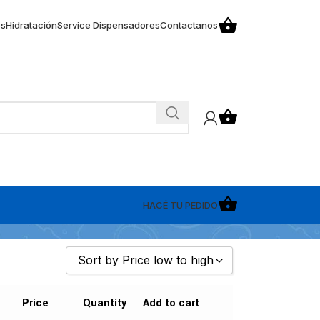
os
Hidratación
Service Dispensadores
Contactanos
HACÉ TU PEDIDO
Sort by Price low to high
Sort by Popularity
Price
Quantity
Add to cart
Sort by Rating