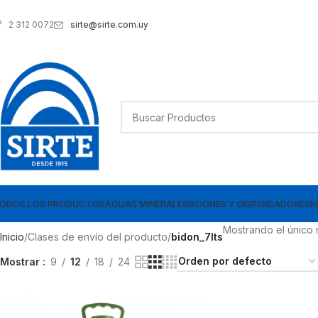
sirte@sirte.com.uy
2 312 0072
ODOS LOS PRODUCTOS
AGUAS MINERALES
BIDONES Y DISPENSADORES
R
Mostrando el único 
Inicio
Clases de envío del producto
bidon_7lts
Mostrar
9
12
18
24