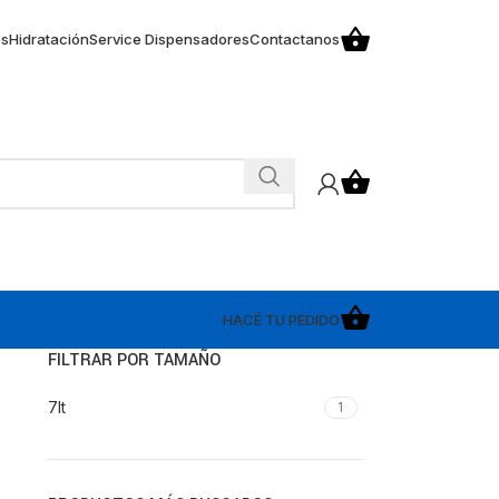
os
Hidratación
Service Dispensadores
Contactanos
HACÉ TU PEDIDO
FILTRAR POR TAMAÑO
7lt
1