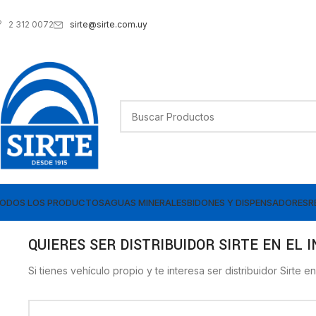
sirte@sirte.com.uy
2 312 0072
ODOS LOS PRODUCTOS
AGUAS MINERALES
BIDONES Y DISPENSADORES
R
QUIERES SER DISTRIBUIDOR SIRTE EN EL 
Si tienes vehículo propio y te interesa ser distribuidor Sirte e